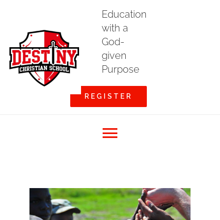
Skip
Education
to
with a
content
God-
given
Purpose
REGISTER
Toggle
Home
Navigation
About DCS