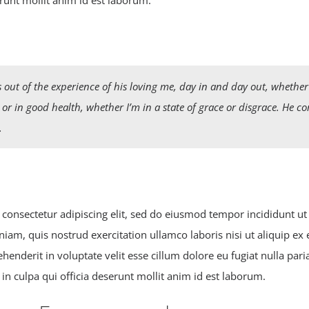
erunt mollit anim id est laborum.
 out of the experience of his loving me, day in and day out, whether
k or in good health, whether I’m in a state of grace or disgrace. He c
.
consectetur adipiscing elit, sed do eiusmod tempor incididunt u
niam, quis nostrud exercitation ullamco laboris nisi ut aliquip 
ehenderit in voluptate velit esse cillum dolore eu fugiat nulla pari
in culpa qui officia deserunt mollit anim id est laborum.