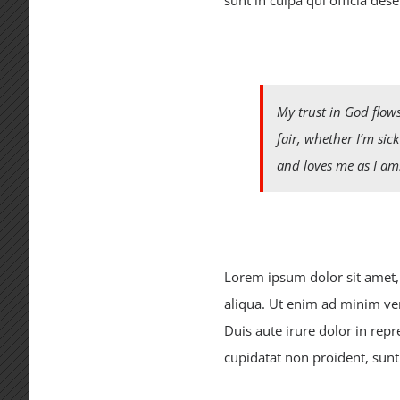
sunt in culpa qui officia des
My trust in God flows
fair, whether I’m sic
and loves me as I am
Lorem ipsum dolor sit amet, 
aliqua. Ut enim ad minim ve
Duis aute irure dolor in repr
cupidatat non proident, sunt 