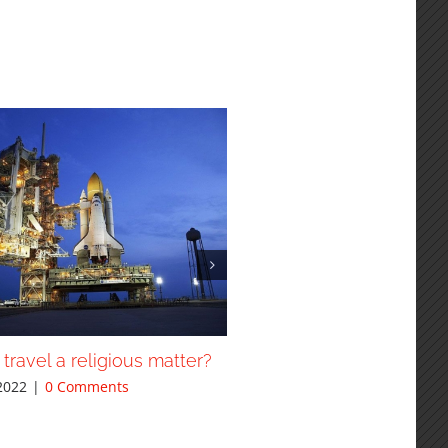
 travel a religious matter?
Tribute paid to victims of 
earthquake
2022
|
0 Comments
June 3rd, 2022
|
0 Comments