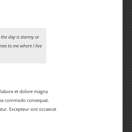
 the day is stormy or
omes to me where I live
t labore et dolore magna
ex ea commodo consequat.
atur. Excepteur sint occaecat