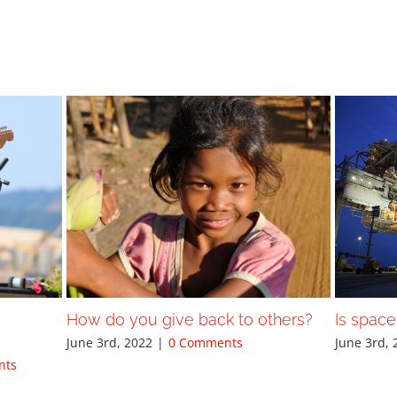
How do you give back to others?
Is space
June 3rd, 2022
|
0 Comments
June 3rd, 
nts