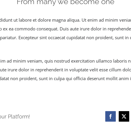
From many we become one
idunt ut labore et dolore magna aliqua. Ut enim ad minim veniam
uip ex ea commodo consequat. Duis aute irure dolor in reprehenderi
 pariatur. Excepteur sint occaecat cupidatat non proident, sunt in 
m ad minim veniam, quis nostrud exercitation ullamco laboris nis
 irure dolor in reprehenderit in voluptate velit esse cillum dolor
atat non proident, sunt in culpa qui officia deserunt mollit anim 
our Platform!