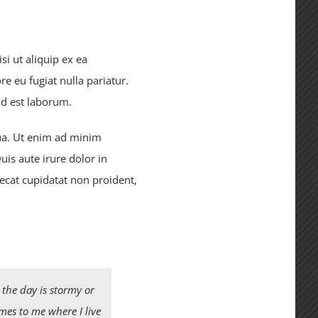
i ut aliquip ex ea
e eu fugiat nulla pariatur.
id est laborum.
qua. Ut enim ad minim
is aute irure dolor in
aecat cupidatat non proident,
 the day is stormy or
omes to me where I live