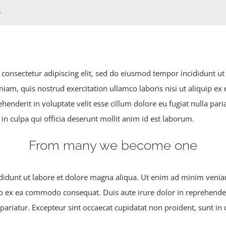
.
consectetur adipiscing elit, sed do eiusmod tempor incididunt u
niam, quis nostrud exercitation ullamco laboris nisi ut aliquip 
ehenderit in voluptate velit esse cillum dolore eu fugiat nulla pari
in culpa qui officia deserunt mollit anim id est laborum.
From many we become one
idunt ut labore et dolore magna aliqua. Ut enim ad minim veniam
uip ex ea commodo consequat. Duis aute irure dolor in reprehenderi
 pariatur. Excepteur sint occaecat cupidatat non proident, sunt in 