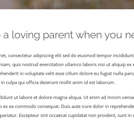
ike a loving parent when you n
et, consectetur adipiscing elit sed do eiusmod tempor incididunt
niam, quis nostrud exercitation ullamco laboris nisi ut aliquip 
ehenderit in voluptate velit esse cillum dolore eu fugiat nulla pari
in culpa qui officia deserunt mollit anim id est laborum.
idunt ut labore et dolore magna aliqua. Ut enim ad minim veniam
uip ex ea commodo consequat. Duis aute irure dolor in reprehenderi
 pariatur. Excepteur sint occaecat cupidatat non proident, sunt in 