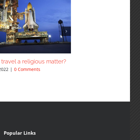
 travel a religious matter?
8 beautiful cathedrals ex
2022
|
0 Comments
June 3rd, 2022
|
0 Comments
Popular Links