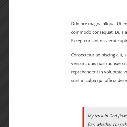
Ddolore magna aliqua. Ut eni
commodo consequat. Duis aute
Excepteur sint occaecat cupid
Consectetur adipiscing elit,
veniam, quis nostrud exercit
reprehenderit in voluptate ve
sunt in culpa qui officia des
My trust in God flows
fair, whether I’m sic