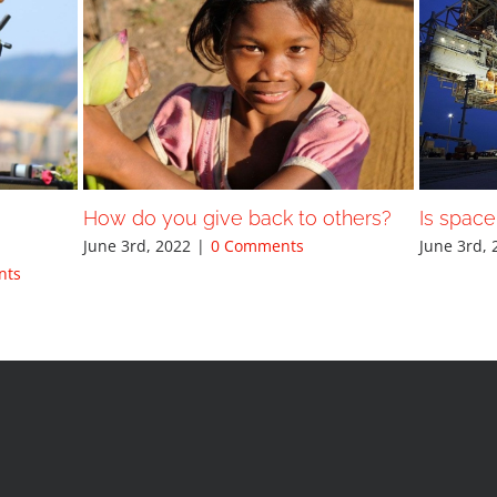
How do you give back to others?
Is space
June 3rd, 2022
|
0 Comments
June 3rd, 
nts