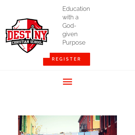
Skip
Education
to
with a
content
God-
given
Purpose
REGISTER
Toggle
Home
Navigation
About DCS