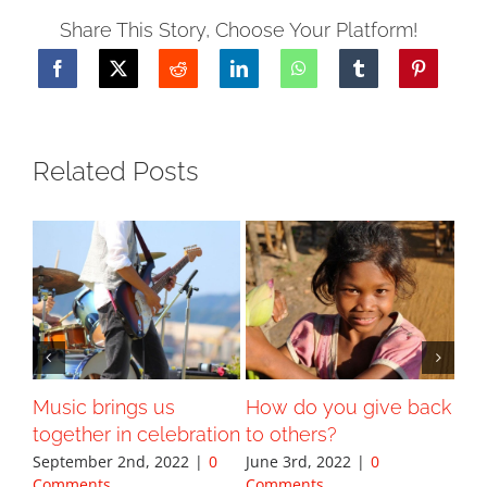
Share This Story, Choose Your Platform!
Related Posts
Music brings us
How do you give back
Is 
together in celebration
to others?
rel
September 2nd, 2022
|
0
June 3rd, 2022
|
0
Jun
Comments
Comments
Co